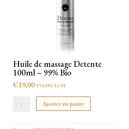
Huile de massage Detente
100ml – 99% Bio
€
19,00
TVA INCLUSE
quantité
Ajouter au panier
de
Huile
de