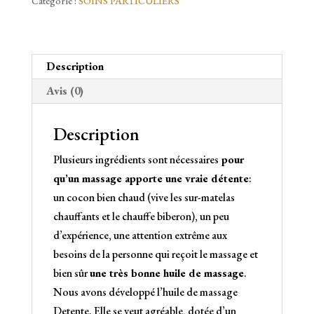
Catégorie :
SOINS PARTICULIERS
massage
Detente
100ml
-
Description
99%
Avis (0)
Bio
Description
Plusieurs ingrédients sont nécessaires
pour
qu’un massage apporte une vraie détente
:
un cocon bien chaud (vive les sur-matelas
chauffants et le chauffe biberon), un peu
d’expérience, une attention extrême aux
besoins de la personne qui reçoit le massage et
bien sûr
une très bonne huile de massage
.
Nous avons développé l’huile de massage
Detente. Elle se veut agréable, dotée d’un