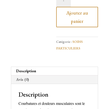
de
Huile
Ajouter au
de
panier
soin
pour
Muscles
Catégorie :
SOINS
FORTE.
PARTICULIERS
30ml
-
100%BIO
Description
Avis (0)
Description
Courbatures et douleurs musculaires sont le