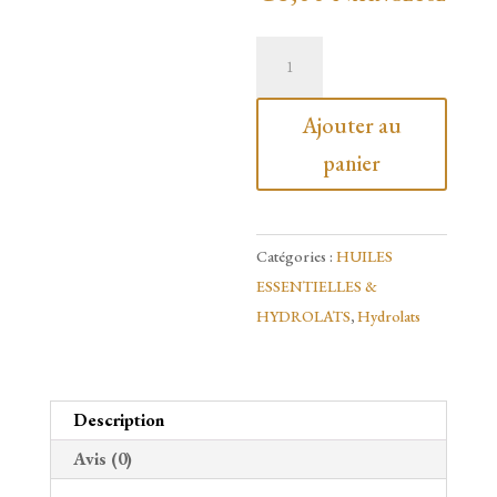
quantité
de
Hydrolat
Ajouter au
de
panier
Lavande
vraie.
250ml
Catégories :
HUILES
-
ESSENTIELLES &
Certifié
HYDROLATS
,
Hydrolats
BIO
!
25%
d'économie
Description
Avis (0)