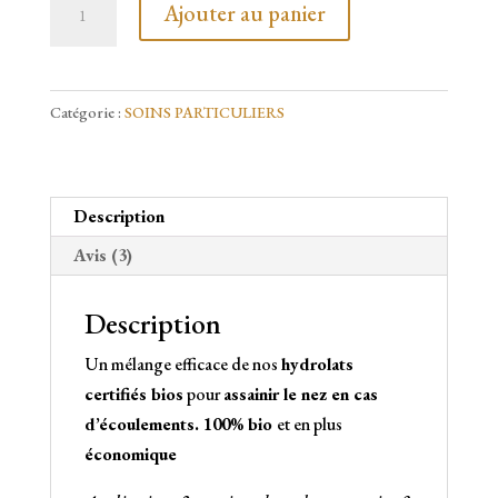
Ajouter au panier
de
Nez
Sain
Catégorie :
SOINS PARTICULIERS
spray
nasal.
10ml
-
Description
100%
Avis (3)
Bio
et
Description
économique
Un mélange efficace de nos
hydrolats
certifiés bios
pour
assainir le nez en cas
d’écoulements. 100% bio
et en plus
économique