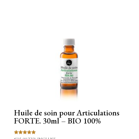
Huile de soin pour Articulations
FORTE. 30ml – BIO 100%
Note
€
15,00
TVA INCLUSE