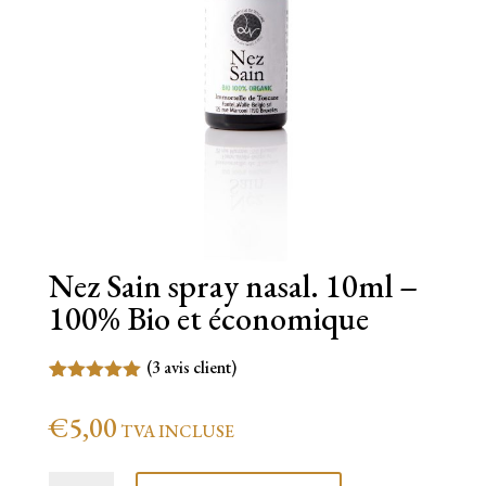
Nez Sain spray nasal. 10ml –
100% Bio et économique
(
3
avis client)
Noté
3
5.00
sur 5
€
5,00
TVA INCLUSE
basé sur
notations
client
quantité